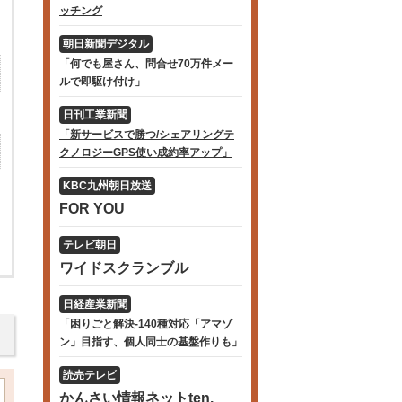
ッチング
朝日新聞デジタル
「何でも屋さん、問合せ70万件メー
ルで即駆け付け」
日刊工業新聞
「新サービスで勝つ/シェアリングテ
クノロジーGPS使い成約率アップ」
KBC九州朝日放送
FOR YOU
テレビ朝日
ワイドスクランブル
日経産業新聞
「困りごと解決-140種対応「アマゾ
ン」目指す、個人同士の基盤作りも」
読売テレビ
かんさい情報ネットten.