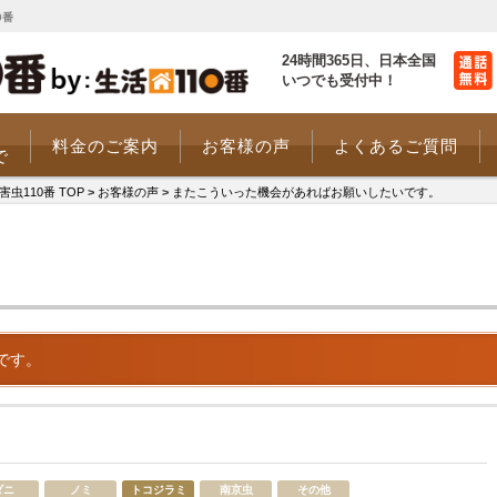
0番
24時間365日、
日本全国
いつでも受付中！
料金のご案内
お客様の声
よくあるご質問
で
110番 TOP
>
お客様の声
>
またこういった機会があればお願いしたいです。
です。
ダニ
ノミ
トコジラミ
南京虫
その他