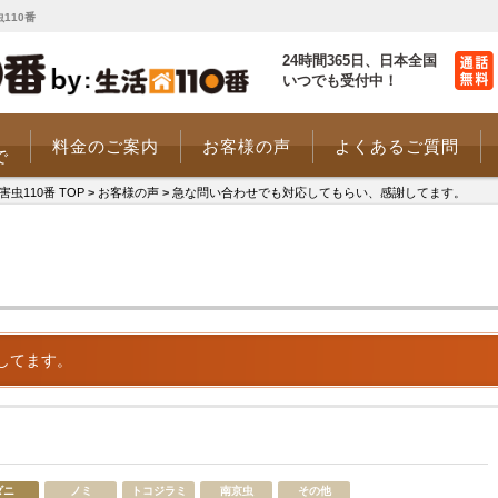
110番
24時間365日、
日本全国
いつでも受付中！
料金のご案内
お客様の声
よくあるご質問
で
110番 TOP
>
お客様の声
>
急な問い合わせでも対応してもらい、感謝してます。
してます。
ダニ
ノミ
トコジラミ
南京虫
その他