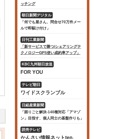
ッチング
朝日新聞デジタル
「何でも屋さん、問合せ70万件メー
ルで即駆け付け」
日刊工業新聞
「新サービスで勝つ/シェアリングテ
クノロジーGPS使い成約率アップ」
KBC九州朝日放送
FOR YOU
テレビ朝日
ワイドスクランブル
日経産業新聞
「困りごと解決-140種対応「アマゾ
ン」目指す、個人同士の基盤作りも」
読売テレビ
かんさい情報ネットten.