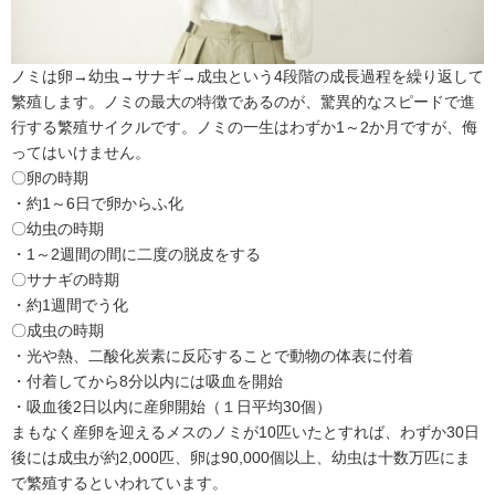
ノミは卵→幼虫→サナギ→成虫という4段階の成長過程を繰り返して
繁殖します。ノミの最大の特徴であるのが、驚異的なスピードで進
行する繁殖サイクルです。ノミの一生はわずか1～2か月ですが、侮
ってはいけません。
〇卵の時期
・約1～6日で卵からふ化
〇幼虫の時期
・1～2週間の間に二度の脱皮をする
〇サナギの時期
・約1週間でう化
〇成虫の時期
・光や熱、二酸化炭素に反応することで動物の体表に付着
・付着してから8分以内には吸血を開始
・吸血後2日以内に産卵開始（１日平均30個）
まもなく産卵を迎えるメスのノミが10匹いたとすれば、わずか30日
後には成虫が約2,000匹、卵は90,000個以上、幼虫は十数万匹にま
で繁殖するといわれています。