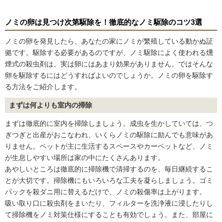
ノミの卵は見つけ次第駆除を！徹底的なノミ駆除のコツ3選
ノミの卵を発見したら、あなたの家にノミが繁殖している動かぬ証
拠です。駆除する必要があるのですが、ノミ駆除によく使われる燻
煙式の殺虫剤は、実は卵にはあまり効果がありません。ではそんな
卵を駆除するにはどうすればよいのでしょうか。ノミの卵を駆除す
る方法をご紹介します。
まずは何よりも室内の掃除
まずは徹底的に室内を掃除しましょう。成虫を生かしていては、つ
ぎつぎと出産がおこなわれ、いくらノミの駆除に励んでも意味があ
りません。ペットが主に生活するスペースやカーペットなど、ノミ
が生息しやすい場所は家の中にたくさんあります。
あやしいところは徹底的に掃除機で清掃するのを、毎日継続するこ
とが大切です。掃除機にもいろいろな工夫を凝らしましょう。ゴミ
パックを殺ダニ用に替えるだけで、ノミの殺傷率は上がります。
吸い取り口に殺虫剤をまいたり、フィルターを洗浄液に浸したりし
て掃除機をノミ対策仕様にすることも有効でしょう。また、部屋に