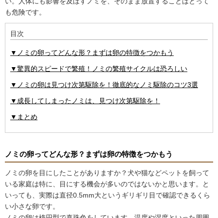
い。人体にも影響を及ぼすノミを、そのまま放置することはとって
も危険です。
目次
▼ノミの卵ってどんな形？まずは卵の特徴をつかもう
▼驚異的スピードで繁殖！ノミの繁殖サイクルは恐ろしい
▼ノミの卵は見つけ次第駆除を！徹底的なノミ駆除のコツ3選
▼成長してしまったノミは、見つけ次第駆除を！
▼まとめ
ノミの卵ってどんな形？まずは卵の特徴をつかもう
ノミの卵を目にしたことがありますか？犬や猫などペットを飼って
いる家庭は特に、目にする機会が多いのではないかと思います。と
いっても、実際は直径0.5mm大というギリギリ目で確認できるくら
い小さな卵です。
ノミの卵は楕円型で真珠色をしています。温度や湿度といった周囲