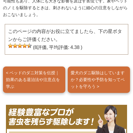
可能性もあり、人体にも大きな影響を及ぼす害虫です。家やペット
のノミを駆除するときは、刺されないように細心の注意をしながら
おこないましょう。
このページの内容がお役に立てましたら、下の星ボタ
ンからご評価ください。
(
8
評価, 平均評価:
4.38
)
< ベッドのダニ対策を伝授｜
愛犬のダニ駆除はしています
効果のある退治法や注意点を
か？必要性や予防を知ってペ
学ぶ
ットを守ろう >