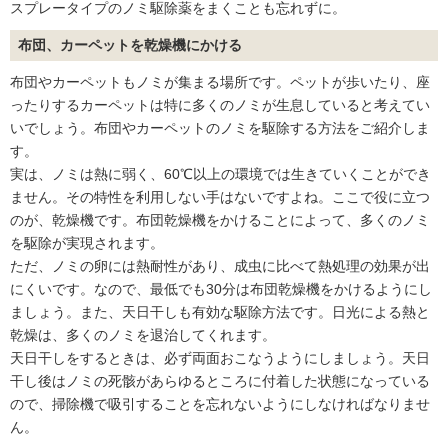
スプレータイプのノミ駆除薬をまくことも忘れずに。
布団、カーペットを乾燥機にかける
布団やカーペットもノミが集まる場所です。ペットが歩いたり、座
ったりするカーペットは特に多くのノミが生息していると考えてい
いでしょう。布団やカーペットのノミを駆除する方法をご紹介しま
す。
実は、ノミは熱に弱く、60℃以上の環境では生きていくことができ
ません。その特性を利用しない手はないですよね。ここで役に立つ
のが、乾燥機です。布団乾燥機をかけることによって、多くのノミ
を駆除が実現されます。
ただ、ノミの卵には熱耐性があり、成虫に比べて熱処理の効果が出
にくいです。なので、最低でも30分は布団乾燥機をかけるようにし
ましょう。また、天日干しも有効な駆除方法です。日光による熱と
乾燥は、多くのノミを退治してくれます。
天日干しをするときは、必ず両面おこなうようにしましょう。天日
干し後はノミの死骸があらゆるところに付着した状態になっている
ので、掃除機で吸引することを忘れないようにしなければなりませ
ん。