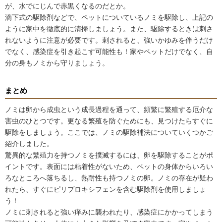
が、水でにじんで赤黒くなるのだとか。
滴下式の駆除剤などで、ペットについているノミを駆除し、上記の
ように家中を徹底的に清掃しましょう。また、駆除するときは刺さ
れないように注意が必要です。刺されると、強いかゆみを伴うだけ
でなく、感染症を引き起こす可能性も！家やペットだけでなく、自
分の身もノミから守りましょう。
まとめ
ノミは卵から成虫という成長過程を通って、頻繁に繁殖する厄介な
害虫のひとつです。更なる繁殖を防ぐためにも、見つけたらすぐに
駆除をしましょう。ここでは、ノミの駆除補法についていくつかご
紹介しました。
驚異的な繁殖力を持つノミを撲滅するには、卵を駆除することがポ
イントです。表面には粘着性がないため、ペットの身体からいろい
ろなところへ落ちるし、熱耐性も持つノミの卵。ノミの存在が疑わ
れたら、すぐにピリプロキシフェンを含む駆除剤を使用しましょ
う！
ノミに刺されると強い痒みに襲われたり、感染症にかかってしまう