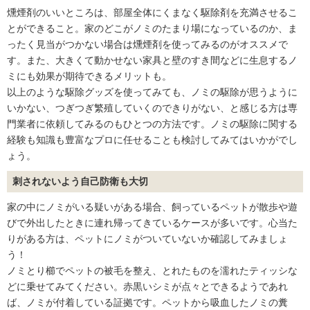
燻煙剤のいいところは、部屋全体にくまなく駆除剤を充満させるこ
とができること。家のどこがノミのたまり場になっているのか、ま
ったく見当がつかない場合は燻煙剤を使ってみるのがオススメで
す。また、大きくて動かせない家具と壁のすき間などに生息するノ
ミにも効果が期待できるメリットも。
以上のような駆除グッズを使ってみても、ノミの駆除が思うように
いかない、つぎつぎ繁殖していくのできりがない、と感じる方は専
門業者に依頼してみるのもひとつの方法です。ノミの駆除に関する
経験も知識も豊富なプロに任せることも検討してみてはいかがでし
ょう。
刺されないよう自己防衛も大切
家の中にノミがいる疑いがある場合、飼っているペットが散歩や遊
びで外出したときに連れ帰ってきているケースが多いです。心当た
りがある方は、ペットにノミがついていないか確認してみましょ
う！
ノミとり櫛でペットの被毛を整え、とれたものを濡れたティッシな
どに乗せてみてください。赤黒いシミが点々とできるようであれ
ば、ノミが付着している証拠です。ペットから吸血したノミの糞