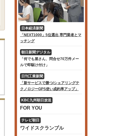
日本経済新聞
「NEXT1000」5位選出 専門業者とマ
ッチング
朝日新聞デジタル
「何でも屋さん、問合せ70万件メー
ルで即駆け付け」
日刊工業新聞
「新サービスで勝つ/シェアリングテ
クノロジーGPS使い成約率アップ」
KBC九州朝日放送
FOR YOU
テレビ朝日
ワイドスクランブル
て