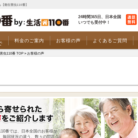
【衛生害虫110番】
24時間365日、
日本全国
いつでも受付中！
料金のご案内
お客様の声
よくあるご質問
で
110番 TOP
>
お客様の声
10番では、日本全国のお客様か
。毎回状況の違う、数々の問題点