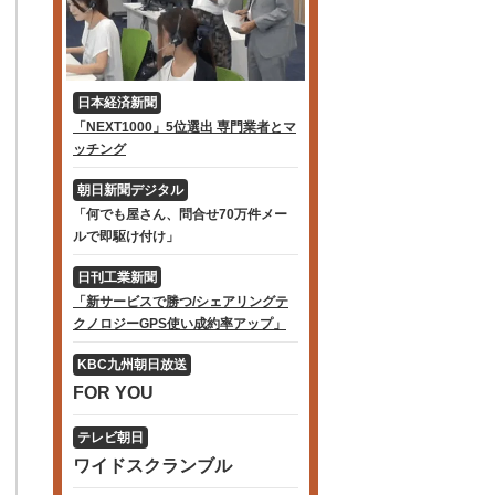
日本経済新聞
「NEXT1000」5位選出 専門業者とマ
ッチング
朝日新聞デジタル
「何でも屋さん、問合せ70万件メー
ルで即駆け付け」
日刊工業新聞
「新サービスで勝つ/シェアリングテ
クノロジーGPS使い成約率アップ」
KBC九州朝日放送
FOR YOU
テレビ朝日
ワイドスクランブル