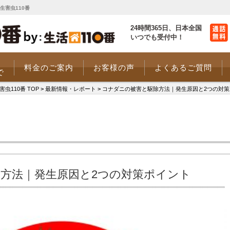
生害虫110番
24時間365日、
日本全国
いつでも受付中！
料金のご案内
お客様の声
よくあるご質問
で
110番 TOP
>
最新情報・レポート
>
コナダニの被害と駆除方法｜発生原因と2つの対策
方法｜発生原因と2つの対策ポイント