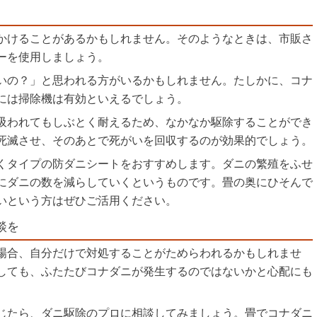
かけることがあるかもしれません。そのようなときは、市販さ
ーを使用しましょう。
いの？」と思われる方がいるかもしれません。たしかに、コナ
には掃除機は有効といえるでしょう。
吸われてもしぶとく耐えるため、なかなか駆除することができ
死滅させ、そのあとで死がいを回収するのが効果的でしょう。
くタイプの防ダニシートをおすすめします。ダニの繁殖をふせ
にダニの数を減らしていくというものです。畳の奥にひそんで
いという方はぜひご活用ください。
談を
場合、自分だけで対処することがためらわれるかもしれませ
しても、ふたたびコナダニが発生するのではないかと心配にも
じたら、ダニ駆除のプロに相談してみましょう。畳でコナダニ