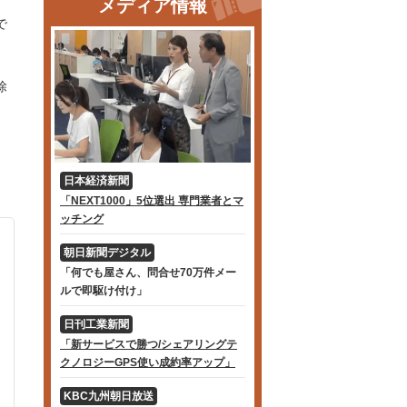
メディア情報
で
除
日本経済新聞
「NEXT1000」5位選出 専門業者とマ
ッチング
朝日新聞デジタル
「何でも屋さん、問合せ70万件メー
ルで即駆け付け」
日刊工業新聞
「新サービスで勝つ/シェアリングテ
クノロジーGPS使い成約率アップ」
KBC九州朝日放送