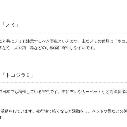
な「ノミ」
ニと共にノミも注意するべき害虫といえます。主なノミの種類は「ネコ
少なく、犬や猫、鳥などの小動物に寄生しやすいです。
む「トコジラミ」
で日本でも増殖している害虫です。主に布団やカーペットなど高温多湿
中活動をしています。夜行性で暗くなると活動をし、ベッドや畳などの
す。