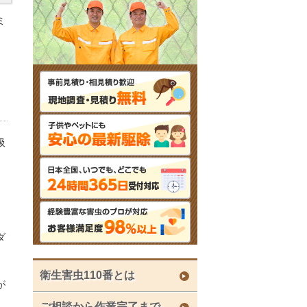
ミ
吸
ダ
衛生害虫110番とは
が
ご相談から作業完了まで