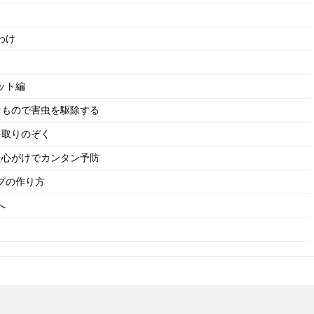
わけ
ット編
なもので害虫を駆除する
を取りのぞく
た心がけでカンタン予防
プの作り方
へ
る