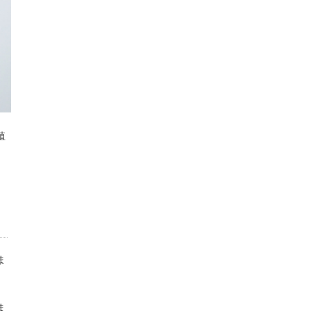
殖
ま
ま